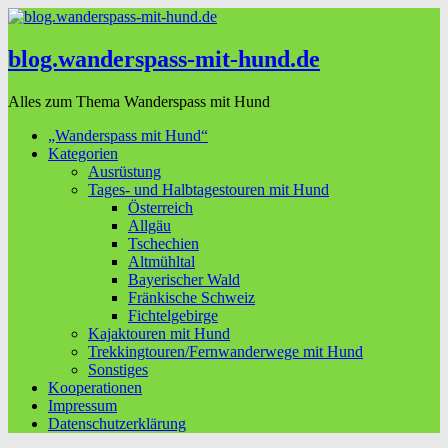
blog.wanderspass-mit-hund.de
Alles zum Thema Wanderspass mit Hund
„Wanderspass mit Hund“
Kategorien
Ausrüstung
Tages- und Halbtagestouren mit Hund
Österreich
Allgäu
Tschechien
Altmühltal
Bayerischer Wald
Fränkische Schweiz
Fichtelgebirge
Kajaktouren mit Hund
Trekkingtouren/Fernwanderwege mit Hund
Sonstiges
Kooperationen
Impressum
Datenschutzerklärung