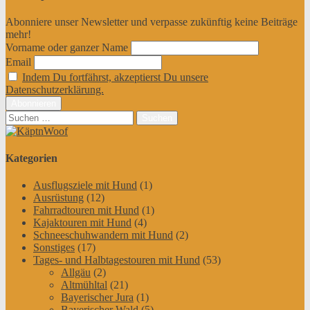
Abonniere unser Newsletter und verpasse zukünftig keine Beiträge
mehr!
Vorname oder ganzer Name
Email
Indem Du fortfährst, akzeptierst Du unsere
Datenschutzerklärung.
Suchen
nach:
Kategorien
Ausflugsziele mit Hund
(1)
Ausrüstung
(12)
Fahrradtouren mit Hund
(1)
Kajaktouren mit Hund
(4)
Schneeschuhwandern mit Hund
(2)
Sonstiges
(17)
Tages- und Halbtagestouren mit Hund
(53)
Allgäu
(2)
Altmühltal
(21)
Bayerischer Jura
(1)
Bayerischer Wald
(5)