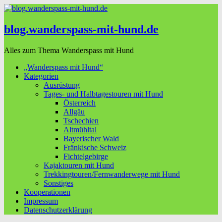
blog.wanderspass-mit-hund.de
Alles zum Thema Wanderspass mit Hund
„Wanderspass mit Hund“
Kategorien
Ausrüstung
Tages- und Halbtagestouren mit Hund
Österreich
Allgäu
Tschechien
Altmühltal
Bayerischer Wald
Fränkische Schweiz
Fichtelgebirge
Kajaktouren mit Hund
Trekkingtouren/Fernwanderwege mit Hund
Sonstiges
Kooperationen
Impressum
Datenschutzerklärung