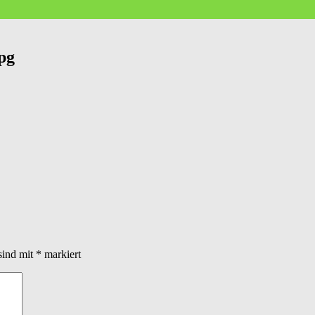
pg
sind mit
*
markiert