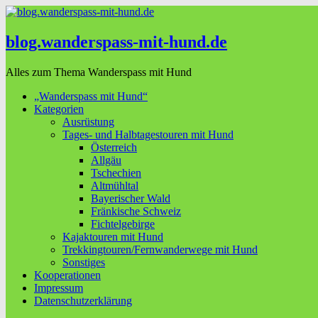
blog.wanderspass-mit-hund.de
Alles zum Thema Wanderspass mit Hund
„Wanderspass mit Hund“
Kategorien
Ausrüstung
Tages- und Halbtagestouren mit Hund
Österreich
Allgäu
Tschechien
Altmühltal
Bayerischer Wald
Fränkische Schweiz
Fichtelgebirge
Kajaktouren mit Hund
Trekkingtouren/Fernwanderwege mit Hund
Sonstiges
Kooperationen
Impressum
Datenschutzerklärung