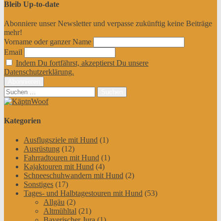
Bleib Up-to-date
Abonniere unser Newsletter und verpasse zukünftig keine Beiträge
mehr!
Vorname oder ganzer Name
Email
Indem Du fortfährst, akzeptierst Du unsere
Datenschutzerklärung.
Suchen
nach:
Kategorien
Ausflugsziele mit Hund
(1)
Ausrüstung
(12)
Fahrradtouren mit Hund
(1)
Kajaktouren mit Hund
(4)
Schneeschuhwandern mit Hund
(2)
Sonstiges
(17)
Tages- und Halbtagestouren mit Hund
(53)
Allgäu
(2)
Altmühltal
(21)
Bayerischer Jura
(1)