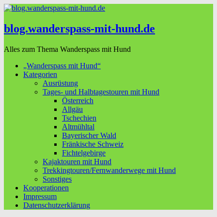
blog.wanderspass-mit-hund.de
Alles zum Thema Wanderspass mit Hund
„Wanderspass mit Hund“
Kategorien
Ausrüstung
Tages- und Halbtagestouren mit Hund
Österreich
Allgäu
Tschechien
Altmühltal
Bayerischer Wald
Fränkische Schweiz
Fichtelgebirge
Kajaktouren mit Hund
Trekkingtouren/Fernwanderwege mit Hund
Sonstiges
Kooperationen
Impressum
Datenschutzerklärung