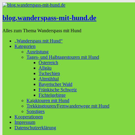
blog.wanderspass-mit-hund.de
Alles zum Thema Wanderspass mit Hund
„Wanderspass mit Hund“
Kategorien
Ausrüstung
Tages- und Halbtagestouren mit Hund
Österreich
Allgäu
Tschechien
Altmühltal
Bayerischer Wald
Fränkische Schweiz
Fichtelgebirge
Kajaktouren mit Hund
Trekkingtouren/Fernwanderwege mit Hund
Sonstiges
Kooperationen
Impressum
Datenschutzerklärung