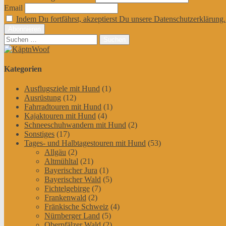
Email
Indem Du fortfährst, akzeptierst Du unsere Datenschutzerklärung.
Suchen
nach:
Kategorien
Ausflugsziele mit Hund
(1)
Ausrüstung
(12)
Fahrradtouren mit Hund
(1)
Kajaktouren mit Hund
(4)
Schneeschuhwandern mit Hund
(2)
Sonstiges
(17)
Tages- und Halbtagestouren mit Hund
(53)
Allgäu
(2)
Altmühltal
(21)
Bayerischer Jura
(1)
Bayerischer Wald
(5)
Fichtelgebirge
(7)
Frankenwald
(2)
Fränkische Schweiz
(4)
Nürnberger Land
(5)
Oberpfälzer Wald
(2)