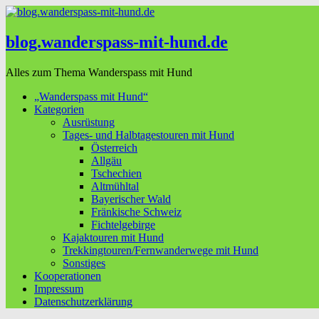
blog.wanderspass-mit-hund.de
Alles zum Thema Wanderspass mit Hund
„Wanderspass mit Hund“
Kategorien
Ausrüstung
Tages- und Halbtagestouren mit Hund
Österreich
Allgäu
Tschechien
Altmühltal
Bayerischer Wald
Fränkische Schweiz
Fichtelgebirge
Kajaktouren mit Hund
Trekkingtouren/Fernwanderwege mit Hund
Sonstiges
Kooperationen
Impressum
Datenschutzerklärung