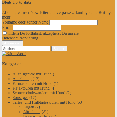
Bleib Up-to-date
Abonniere unser Newsletter und verpasse zukünftig keine Beiträge
mehr!
Vorname oder ganzer Name
Email
Indem Du fortfährst, akzeptierst Du unsere
Datenschutzerklärung.
Suchen
nach:
Kategorien
Ausflugsziele mit Hund
(1)
Ausrüstung
(12)
Fahrradtouren mit Hund
(1)
Kajaktouren mit Hund
(4)
Schneeschuhwandern mit Hund
(2)
Sonstiges
(17)
Tages- und Halbtagestouren mit Hund
(53)
Allgäu
(2)
Altmühltal
(21)
Bayerischer Jura
(1)