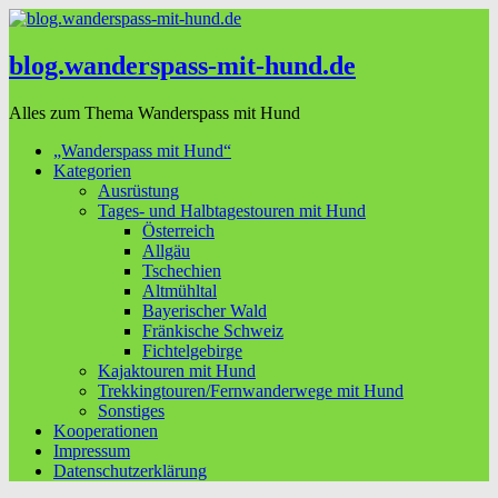
blog.wanderspass-mit-hund.de
Alles zum Thema Wanderspass mit Hund
„Wanderspass mit Hund“
Kategorien
Ausrüstung
Tages- und Halbtagestouren mit Hund
Österreich
Allgäu
Tschechien
Altmühltal
Bayerischer Wald
Fränkische Schweiz
Fichtelgebirge
Kajaktouren mit Hund
Trekkingtouren/Fernwanderwege mit Hund
Sonstiges
Kooperationen
Impressum
Datenschutzerklärung