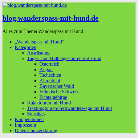
blog.wanderspass-mit-hund.de
Alles zum Thema Wanderspass mit Hund
„Wanderspass mit Hund“
Kategorien
Ausrüstung
Tages- und Halbtagestouren mit Hund
Österreich
Allgäu
Tschechien
Altmühltal
Bayerischer Wald
Fränkische Schweiz
Fichtelgebirge
Kajaktouren mit Hund
Trekkingtouren/Fernwanderwege mit Hund
Sonstiges
Kooperationen
Impressum
Datenschutzerklärung