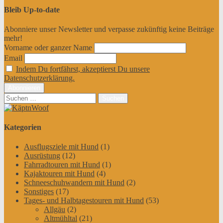
Bleib Up-to-date
Abonniere unser Newsletter und verpasse zukünftig keine Beiträge
mehr!
Vorname oder ganzer Name
Email
Indem Du fortfährst, akzeptierst Du unsere
Datenschutzerklärung.
Suchen
nach:
Kategorien
Ausflugsziele mit Hund
(1)
Ausrüstung
(12)
Fahrradtouren mit Hund
(1)
Kajaktouren mit Hund
(4)
Schneeschuhwandern mit Hund
(2)
Sonstiges
(17)
Tages- und Halbtagestouren mit Hund
(53)
Allgäu
(2)
Altmühltal
(21)