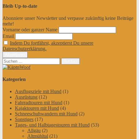
Bleib Up-to-date
Abonniere unser Newsletter und verpasse zukünftig keine Beiträge
mehr!
Vorname oder ganzer Name
Email
Indem Du fortfährst, akzeptierst Du unsere
Datenschutzerklärung.
Suchen
nach:
Kategorien
Ausflugsziele mit Hund
(1)
Ausrüstung
(12)
Fahrradtouren mit Hund
(1)
Kajaktouren mit Hund
(4)
Schneeschuhwandern mit Hund
(2)
Sonstiges
(17)
Tages- und Halbtagestouren mit Hund
(53)
Allgäu
(2)
Altmühltal
(21)