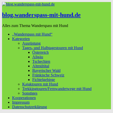
blog.wanderspass-mit-hund.de
Alles zum Thema Wanderspass mit Hund
„Wanderspass mit Hund“
Kategorien
Ausrüstung
Tages- und Halbtagestouren mit Hund
Österreich
Allgäu
Tschechien
Altmühltal
Bayerischer Wald
Fränkische Schweiz
Fichtelgebirge
Kajaktouren mit Hund
Trekkingtouren/Fernwanderwege mit Hund
Sonstiges
Kooperationen
Impressum
Datenschutzerklärung