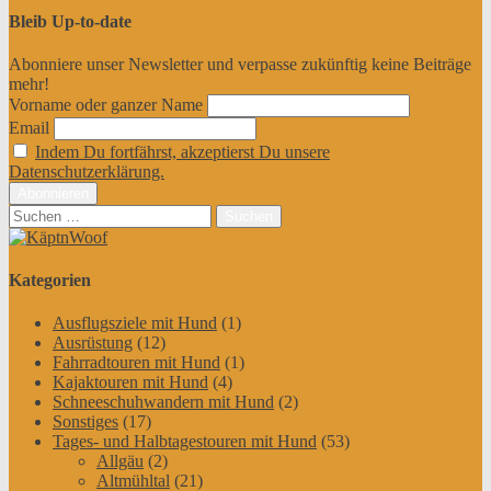
Bleib Up-to-date
Abonniere unser Newsletter und verpasse zukünftig keine Beiträge
mehr!
Vorname oder ganzer Name
Email
Indem Du fortfährst, akzeptierst Du unsere
Datenschutzerklärung.
Suchen
nach:
Kategorien
Ausflugsziele mit Hund
(1)
Ausrüstung
(12)
Fahrradtouren mit Hund
(1)
Kajaktouren mit Hund
(4)
Schneeschuhwandern mit Hund
(2)
Sonstiges
(17)
Tages- und Halbtagestouren mit Hund
(53)
Allgäu
(2)
Altmühltal
(21)