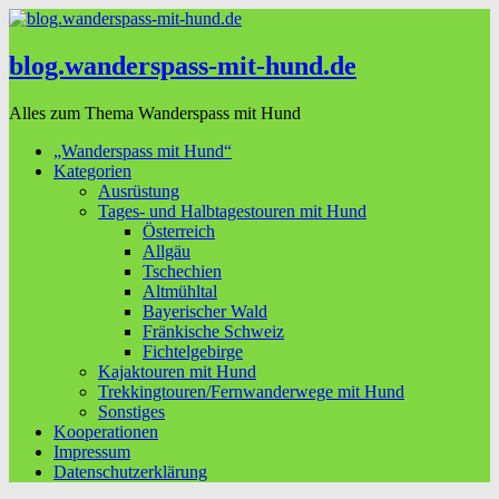
blog.wanderspass-mit-hund.de
Alles zum Thema Wanderspass mit Hund
„Wanderspass mit Hund“
Kategorien
Ausrüstung
Tages- und Halbtagestouren mit Hund
Österreich
Allgäu
Tschechien
Altmühltal
Bayerischer Wald
Fränkische Schweiz
Fichtelgebirge
Kajaktouren mit Hund
Trekkingtouren/Fernwanderwege mit Hund
Sonstiges
Kooperationen
Impressum
Datenschutzerklärung