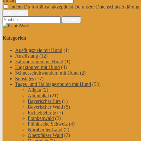
Indem Du fortfährst, akzeptierst Du unsere Datenschutzerklärung.
Suchen
nach:
Kategorien
Ausflugsziele mit Hund
(1)
Ausrüstung
(12)
Fahrradtouren mit Hund
(1)
Kajaktouren mit Hund
(4)
Schneeschuhwandern mit Hund
(2)
Sonstiges
(17)
Tages- und Halbtagestouren mit Hund
(53)
Allgäu
(2)
Altmühltal
(21)
Bayerischer Jura
(1)
Bayerischer Wald
(5)
Fichtelgebirge
(7)
Frankenwald
(2)
Fränkische Schweiz
(4)
Nürnberger Land
(5)
Oberpfälzer Wald
(2)
Österreich
(2)