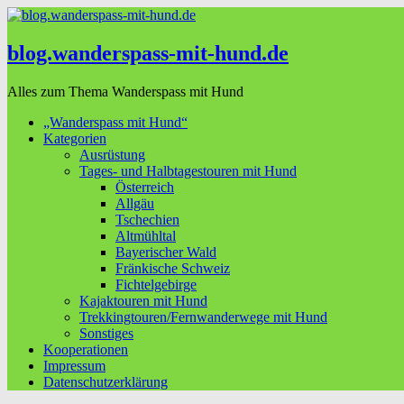
blog.wanderspass-mit-hund.de
Alles zum Thema Wanderspass mit Hund
„Wanderspass mit Hund“
Kategorien
Ausrüstung
Tages- und Halbtagestouren mit Hund
Österreich
Allgäu
Tschechien
Altmühltal
Bayerischer Wald
Fränkische Schweiz
Fichtelgebirge
Kajaktouren mit Hund
Trekkingtouren/Fernwanderwege mit Hund
Sonstiges
Kooperationen
Impressum
Datenschutzerklärung