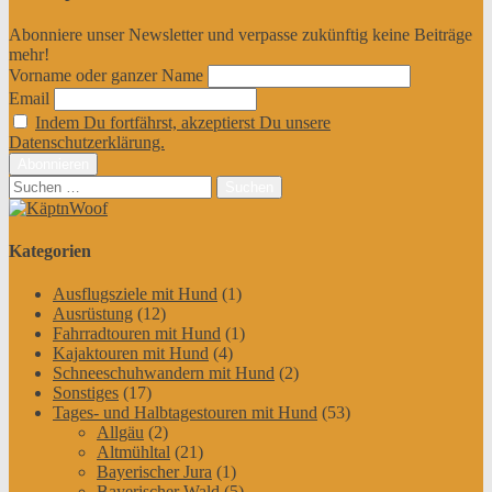
Abonniere unser Newsletter und verpasse zukünftig keine Beiträge
mehr!
Vorname oder ganzer Name
Email
Indem Du fortfährst, akzeptierst Du unsere
Datenschutzerklärung.
Suchen
nach:
Kategorien
Ausflugsziele mit Hund
(1)
Ausrüstung
(12)
Fahrradtouren mit Hund
(1)
Kajaktouren mit Hund
(4)
Schneeschuhwandern mit Hund
(2)
Sonstiges
(17)
Tages- und Halbtagestouren mit Hund
(53)
Allgäu
(2)
Altmühltal
(21)
Bayerischer Jura
(1)
Bayerischer Wald
(5)