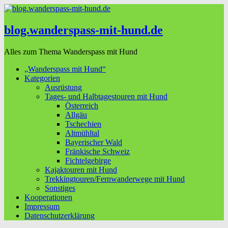
blog.wanderspass-mit-hund.de
Alles zum Thema Wanderspass mit Hund
„Wanderspass mit Hund“
Kategorien
Ausrüstung
Tages- und Halbtagestouren mit Hund
Österreich
Allgäu
Tschechien
Altmühltal
Bayerischer Wald
Fränkische Schweiz
Fichtelgebirge
Kajaktouren mit Hund
Trekkingtouren/Fernwanderwege mit Hund
Sonstiges
Kooperationen
Impressum
Datenschutzerklärung