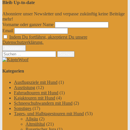
Bleib Up-to-date
Abonniere unser Newsletter und verpasse zukünftig keine Beiträge
mehr!
Vorname oder ganzer Name
Email
Indem Du fortfährst, akzeptierst Du unsere
Datenschutzerklärung.
Suchen
nach:
Kategorien
Ausflugsziele mit Hund
(1)
Ausrüstung
(12)
Fahrradtouren mit Hund
(1)
Kajaktouren mit Hund
(4)
Schneeschuhwandern mit Hund
(2)
Sonstiges
(17)
Tages- und Halbtagestouren mit Hund
(53)
Allgäu
(2)
Altmühltal
(21)
Bayerischer Jura
(1)