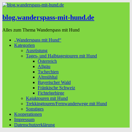
blog.wanderspass-mit-hund.de
Alles zum Thema Wanderspass mit Hund
„Wanderspass mit Hund“
Kategorien
Ausrüstung
Tages- und Halbtagestouren mit Hund
Österreich
Allgäu
Tschechien
Altmühltal
Bayerischer Wald
Fränkische Schweiz
Fichtelgebirge
Kajaktouren mit Hund
Trekkingtouren/Fernwanderwege mit Hund
Sonstiges
Kooperationen
Impressum
Datenschutzerklärung