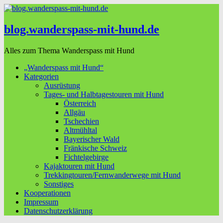
blog.wanderspass-mit-hund.de
Alles zum Thema Wanderspass mit Hund
„Wanderspass mit Hund“
Kategorien
Ausrüstung
Tages- und Halbtagestouren mit Hund
Österreich
Allgäu
Tschechien
Altmühltal
Bayerischer Wald
Fränkische Schweiz
Fichtelgebirge
Kajaktouren mit Hund
Trekkingtouren/Fernwanderwege mit Hund
Sonstiges
Kooperationen
Impressum
Datenschutzerklärung