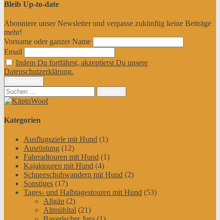
Bleib Up-to-date
Abonniere unser Newsletter und verpasse zukünftig keine Beiträge
mehr!
Vorname oder ganzer Name
Email
Indem Du fortfährst, akzeptierst Du unsere
Datenschutzerklärung.
Suchen
nach:
Kategorien
Ausflugsziele mit Hund
(1)
Ausrüstung
(12)
Fahrradtouren mit Hund
(1)
Kajaktouren mit Hund
(4)
Schneeschuhwandern mit Hund
(2)
Sonstiges
(17)
Tages- und Halbtagestouren mit Hund
(53)
Allgäu
(2)
Altmühltal
(21)
Bayerischer Jura
(1)