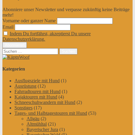
Abonniere unser Newsletter und verpasse zukünftig keine Beiträge
mehr!
Vorname oder ganzer Name
Email
Indem Du fortfährst, akzeptierst Du unsere
Datenschutzerklärung.
Suchen
nach:
Kategorien
Ausflugsziele mit Hund
(1)
Ausrüstung
(12)
Fahrradtouren mit Hund
(1)
Kajaktouren mit Hund
(4)
Schneeschuhwandern mit Hund
(2)
Sonstiges
(17)
Tages- und Halbtagestouren mit Hund
(53)
Allgäu
(2)
Altmühltal
(21)
Bayerischer Jura
(1)
Bayerischer Wald
(5)