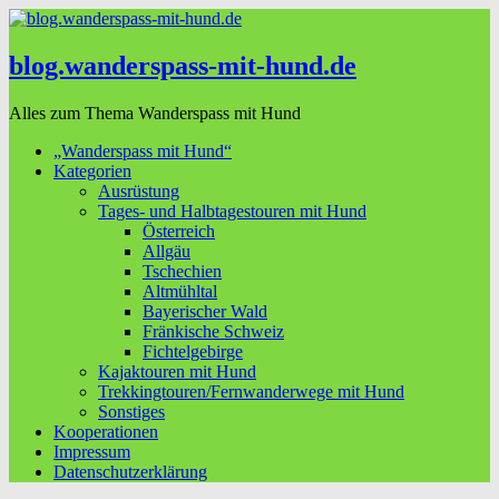
blog.wanderspass-mit-hund.de
Alles zum Thema Wanderspass mit Hund
„Wanderspass mit Hund“
Kategorien
Ausrüstung
Tages- und Halbtagestouren mit Hund
Österreich
Allgäu
Tschechien
Altmühltal
Bayerischer Wald
Fränkische Schweiz
Fichtelgebirge
Kajaktouren mit Hund
Trekkingtouren/Fernwanderwege mit Hund
Sonstiges
Kooperationen
Impressum
Datenschutzerklärung