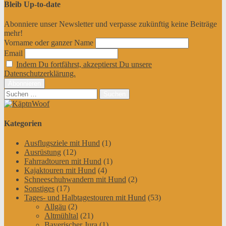
Bleib Up-to-date
Abonniere unser Newsletter und verpasse zukünftig keine Beiträge
mehr!
Vorname oder ganzer Name
Email
Indem Du fortfährst, akzeptierst Du unsere
Datenschutzerklärung.
Suchen
nach:
Kategorien
Ausflugsziele mit Hund
(1)
Ausrüstung
(12)
Fahrradtouren mit Hund
(1)
Kajaktouren mit Hund
(4)
Schneeschuhwandern mit Hund
(2)
Sonstiges
(17)
Tages- und Halbtagestouren mit Hund
(53)
Allgäu
(2)
Altmühltal
(21)
Bayerischer Jura
(1)