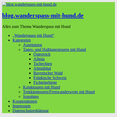
blog.wanderspass-mit-hund.de
Alles zum Thema Wanderspass mit Hund
„Wanderspass mit Hund“
Kategorien
Ausrüstung
Tages- und Halbtagestouren mit Hund
Österreich
Allgäu
Tschechien
Altmühltal
Bayerischer Wald
Fränkische Schweiz
Fichtelgebirge
Kajaktouren mit Hund
Trekkingtouren/Fernwanderwege mit Hund
Sonstiges
Kooperationen
Impressum
Datenschutzerklärung