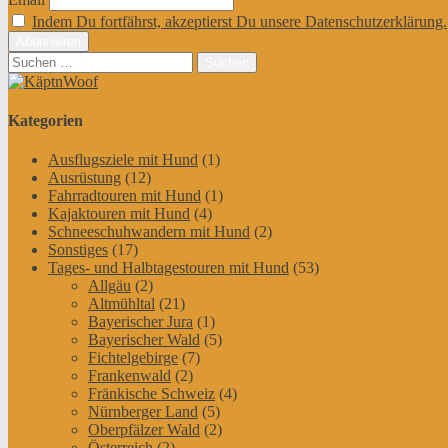
Indem Du fortfährst, akzeptierst Du unsere Datenschutzerklärung.
Suchen
nach:
Kategorien
Ausflugsziele mit Hund
(1)
Ausrüstung
(12)
Fahrradtouren mit Hund
(1)
Kajaktouren mit Hund
(4)
Schneeschuhwandern mit Hund
(2)
Sonstiges
(17)
Tages- und Halbtagestouren mit Hund
(53)
Allgäu
(2)
Altmühltal
(21)
Bayerischer Jura
(1)
Bayerischer Wald
(5)
Fichtelgebirge
(7)
Frankenwald
(2)
Fränkische Schweiz
(4)
Nürnberger Land
(5)
Oberpfälzer Wald
(2)
Österreich
(2)