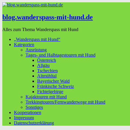
blog.wanderspass-mit-hund.de
Alles zum Thema Wanderspass mit Hund
„Wanderspass mit Hund“
Kategorien
Ausrüstung
Tages- und Halbtagestouren mit Hund
Österreich
Allgäu
Tschechien
Altmühltal
Bayerischer Wald
Fränkische Schweiz
Fichtelgebirge
Kajaktouren mit Hund
Trekkingtouren/Fernwanderwege mit Hund
Sonstiges
Kooperationen
Impressum
Datenschutzerklärung