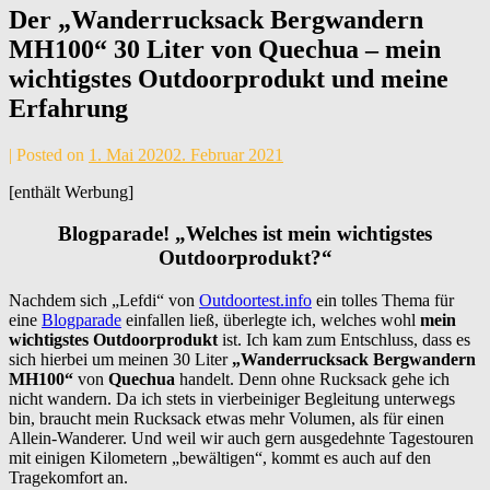
Der „Wanderrucksack Bergwandern
MH100“ 30 Liter von Quechua – mein
wichtigstes Outdoorprodukt und meine
Erfahrung
by
|
Posted on
1. Mai 2020
2. Februar 2021
Andrea
[enthält Werbung]
Maier
Blogparade! „Welches ist mein wichtigstes
Outdoorprodukt?“
Nachdem sich „Lefdi“ von
Outdoortest.info
ein tolles Thema für
eine
Blogparade
einfallen ließ, überlegte ich, welches wohl
mein
wichtigstes Outdoorprodukt
ist. Ich kam zum Entschluss, dass es
sich hierbei um meinen 30 Liter
„Wanderrucksack Bergwandern
MH100“
von
Quechua
handelt. Denn ohne Rucksack gehe ich
nicht wandern. Da ich stets in vierbeiniger Begleitung unterwegs
bin, braucht mein Rucksack etwas mehr Volumen, als für einen
Allein-Wanderer. Und weil wir auch gern ausgedehnte Tagestouren
mit einigen Kilometern „bewältigen“, kommt es auch auf den
Tragekomfort an.