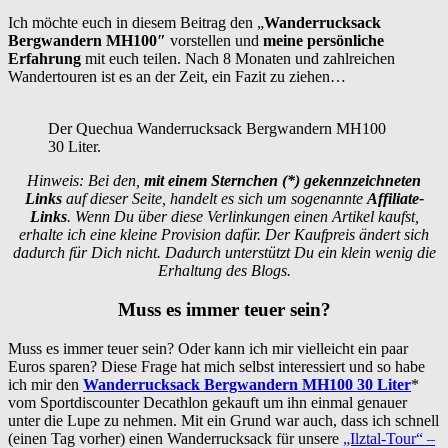
Ich möchte euch in diesem Beitrag den „
Wanderrucksack
Bergwandern MH100″
vorstellen und
meine persönliche
Erfahrung
mit euch teilen. Nach 8 Monaten und zahlreichen
Wandertouren ist es an der Zeit, ein Fazit zu ziehen…
Der Quechua Wanderrucksack Bergwandern MH100
30 Liter.
Hinweis: Bei den,
mit einem Sternchen (*) gekennzeichneten
Links
auf dieser Seite, handelt es sich um sogenannte
Affiliate-
Links
. Wenn Du über diese Verlinkungen einen Artikel kaufst,
erhalte ich eine kleine Provision dafür. Der Kaufpreis ändert sich
dadurch für Dich nicht. Dadurch unterstützt Du ein klein wenig die
Erhaltung des Blogs.
Muss es immer teuer sein?
Muss es immer teuer sein? Oder kann ich mir vielleicht ein paar
Euros sparen? Diese Frage hat mich selbst interessiert und so habe
ich mir den
Wanderrucksack Bergwandern MH100 30 Liter
*
vom Sportdiscounter Decathlon gekauft um ihn einmal genauer
unter die Lupe zu nehmen. Mit ein Grund war auch, dass ich schnell
(einen Tag vorher) einen Wanderrucksack für unsere
„Ilztal-Tour“ –