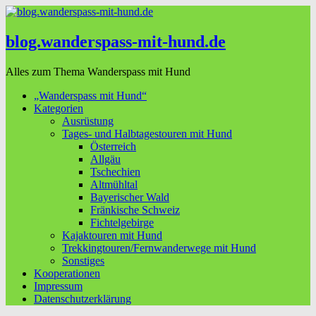
blog.wanderspass-mit-hund.de
Alles zum Thema Wanderspass mit Hund
„Wanderspass mit Hund“
Kategorien
Ausrüstung
Tages- und Halbtagestouren mit Hund
Österreich
Allgäu
Tschechien
Altmühltal
Bayerischer Wald
Fränkische Schweiz
Fichtelgebirge
Kajaktouren mit Hund
Trekkingtouren/Fernwanderwege mit Hund
Sonstiges
Kooperationen
Impressum
Datenschutzerklärung