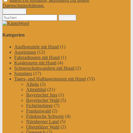
Indem Du fortfährst, akzeptierst Du unsere
Datenschutzerklärung.
Suchen
nach:
Kategorien
Ausflugsziele mit Hund
(1)
Ausrüstung
(12)
Fahrradtouren mit Hund
(1)
Kajaktouren mit Hund
(4)
Schneeschuhwandern mit Hund
(2)
Sonstiges
(17)
Tages- und Halbtagestouren mit Hund
(53)
Allgäu
(2)
Altmühltal
(21)
Bayerischer Jura
(1)
Bayerischer Wald
(5)
Fichtelgebirge
(7)
Frankenwald
(2)
Fränkische Schweiz
(4)
Nürnberger Land
(5)
Oberpfälzer Wald
(2)
Österreich
(2)