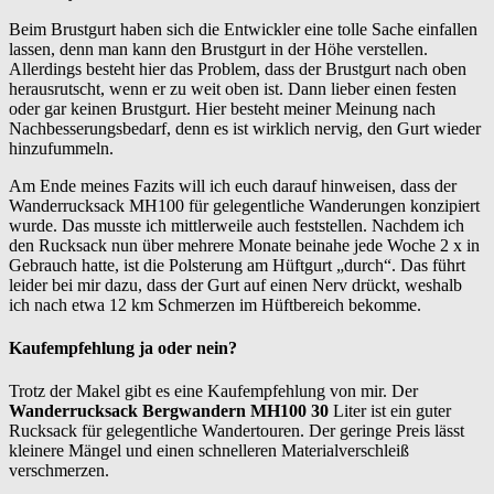
Beim Brustgurt haben sich die Entwickler eine tolle Sache einfallen
lassen, denn man kann den Brustgurt in der Höhe verstellen.
Allerdings besteht hier das Problem, dass der Brustgurt nach oben
herausrutscht, wenn er zu weit oben ist. Dann lieber einen festen
oder gar keinen Brustgurt. Hier besteht meiner Meinung nach
Nachbesserungsbedarf, denn es ist wirklich nervig, den Gurt wieder
hinzufummeln.
Am Ende meines Fazits will ich euch darauf hinweisen, dass der
Wanderrucksack MH100 für gelegentliche Wanderungen konzipiert
wurde. Das musste ich mittlerweile auch feststellen. Nachdem ich
den Rucksack nun über mehrere Monate beinahe jede Woche 2 x in
Gebrauch hatte, ist die Polsterung am Hüftgurt „durch“. Das führt
leider bei mir dazu, dass der Gurt auf einen Nerv drückt, weshalb
ich nach etwa 12 km Schmerzen im Hüftbereich bekomme.
Kaufempfehlung ja oder nein?
Trotz der Makel gibt es eine Kaufempfehlung von mir. Der
Wanderrucksack Bergwandern MH100 30
Liter ist ein guter
Rucksack für gelegentliche Wandertouren. Der geringe Preis lässt
kleinere Mängel und einen schnelleren Materialverschleiß
verschmerzen.