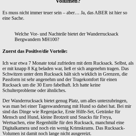
Volumen?
Es muss nicht immer teuer sein – aber… Ja, das ABER ist hier so
eine Sache.
Welche Vor- und Nachteile bietet der Wanderrucksack
Bergwandern MH100?
Zuerst das Positive/die Vorteile:
Ich war etwa 7 Monate total zufrieden mit dem Rucksack. Selbst, als
er mit knapp 8 Kg beladen war, ließ er sich angenehm tragen. Das
Schwitzen unter dem Rucksack hält sich wirklich in Grenzen, die
Passform ist sehr angenehm und der Tragekomfort für einen
Rucksack um die 30 Euro fabelhaft. Ich hatte keine
Schulterprobleme oder ähnliches.
Der Wanderrucksack bietet genug Platz, um alles unterzubringen,
was man bei einer Tageswanderung mit Hund so dabei hat. Bei mir
sind das Dinge wie Regenjacke, Erste Hilfe-Set, Getränke für
Mensch und Hund, kleine Brotzeit und Snacks für Freya,
Wertsachen, eine Regenhülle für den Rucksack, manchmal eine
Digitalkamera und noch ein wenig Krimskrams. Das Rucksack-
Volumen ist damit noch lange nicht ausgereizt.