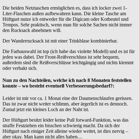
Die beiden Netztaschen ermöglichen es, dass ich locker zwei 1-
Liter-Flaschen außen aufbewahren kann. Die kleine Tasche am
Hüftgurt nutze ich entweder für die Digicam oder Kotbeutel und
Tempos. Sehr praktisch, wenn man für solche Sachen nicht immer
den Rucksack abnehmen will.
Der Wanderrucksack ist mit einer Trinkblase kombinierbar.
Die Farbauswahl ist top (ich habe das violette Modell) und es ist für
jeden was dabei. Der Front-Reißverschluss ist sehr bequem,
außerdem sind die Reißverschlüsse leichtgängig und nichts klemmt
oder verhakt sich.
Nun zu den Nachteilen, welche ich nach 8 Monaten feststellen
konnte – wo besteht eventuell Verbesserungsbedarf?:
Leider ist mir vor ca. 1 Monat eine der Daumenschlaufen gerissen.
Das ist zwar nicht weiter schlimm, aber ärgerlich ist es dennoch.
Zumal jetzt ein kleines Loch an der Naht ist.
Der Hüftgurt besitzt leider keine Pull forward-Funktion, was das
straffe Festziehen ein bisschen schwierig macht. Da sich der
Hüftgurt nach einiger Zeit alleine wieder weitet, ist dies nervig –
aber okay. Man kann nicht alles haben…