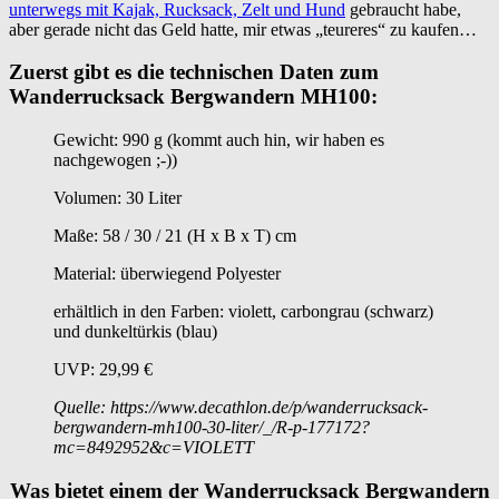
unterwegs mit Kajak, Rucksack, Zelt und Hund
gebraucht habe,
aber gerade nicht das Geld hatte, mir etwas „teureres“ zu kaufen…
Zuerst gibt es die technischen Daten zum
Wanderrucksack Bergwandern MH100:
Gewicht: 990 g (kommt auch hin, wir haben es
nachgewogen ;-))
Volumen: 30 Liter
Maße: 58 / 30 / 21 (H x B x T) cm
Material: überwiegend Polyester
erhältlich in den Farben: violett, carbongrau (schwarz)
und dunkeltürkis (blau)
UVP: 29,99 €
Quelle: https://www.decathlon.de/p/wanderrucksack-
bergwandern-mh100-30-liter/_/R-p-177172?
mc=8492952&c=VIOLETT
Was bietet einem der Wanderrucksack Bergwandern