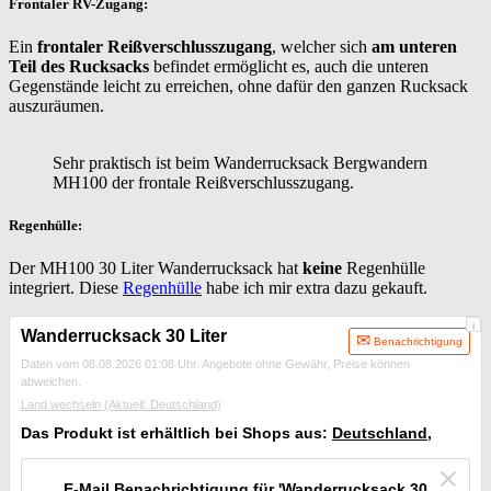
Frontaler RV-Zugang:
Ein
frontaler Reißverschlusszugang
, welcher sich
am unteren
Teil des Rucksacks
befindet ermöglicht es, auch die unteren
Gegenstände leicht zu erreichen, ohne dafür den ganzen Rucksack
auszuräumen.
Sehr praktisch ist beim Wanderrucksack Bergwandern
MH100 der frontale Reißverschlusszugang.
Regenhülle:
Der MH100 30 Liter Wanderrucksack hat
keine
Regenhülle
integriert. Diese
Regenhülle
habe ich mir extra dazu gekauft.
i
Wanderrucksack 30 Liter
Benachrichtigung
Daten vom 08.08.2026 01:08 Uhr. Angebote ohne Gewähr, Preise können
abweichen.
Land wechseln
(Aktuell: Deutschland)
Das Produkt ist erhältlich bei Shops aus:
Deutschland
,
E-Mail Benachrichtigung für 'Wanderrucksack 30