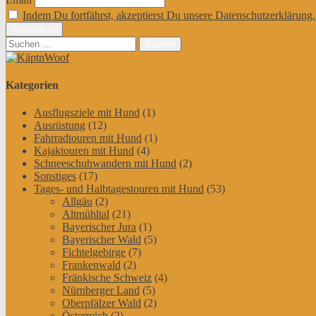
Indem Du fortfährst, akzeptierst Du unsere Datenschutzerklärung.
Suchen
nach:
Kategorien
Ausflugsziele mit Hund
(1)
Ausrüstung
(12)
Fahrradtouren mit Hund
(1)
Kajaktouren mit Hund
(4)
Schneeschuhwandern mit Hund
(2)
Sonstiges
(17)
Tages- und Halbtagestouren mit Hund
(53)
Allgäu
(2)
Altmühltal
(21)
Bayerischer Jura
(1)
Bayerischer Wald
(5)
Fichtelgebirge
(7)
Frankenwald
(2)
Fränkische Schweiz
(4)
Nürnberger Land
(5)
Oberpfälzer Wald
(2)
Österreich
(2)