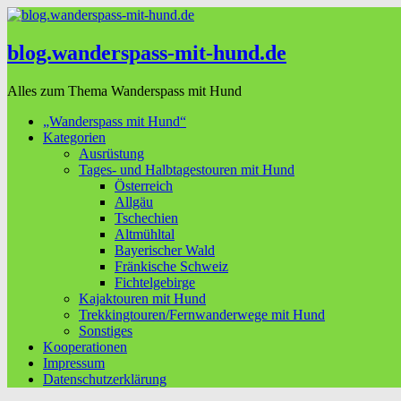
blog.wanderspass-mit-hund.de
Alles zum Thema Wanderspass mit Hund
„Wanderspass mit Hund“
Kategorien
Ausrüstung
Tages- und Halbtagestouren mit Hund
Österreich
Allgäu
Tschechien
Altmühltal
Bayerischer Wald
Fränkische Schweiz
Fichtelgebirge
Kajaktouren mit Hund
Trekkingtouren/Fernwanderwege mit Hund
Sonstiges
Kooperationen
Impressum
Datenschutzerklärung