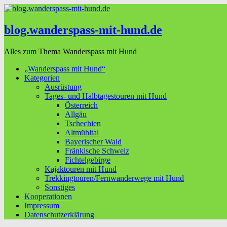
blog.wanderspass-mit-hund.de
Alles zum Thema Wanderspass mit Hund
„Wanderspass mit Hund“
Kategorien
Ausrüstung
Tages- und Halbtagestouren mit Hund
Österreich
Allgäu
Tschechien
Altmühltal
Bayerischer Wald
Fränkische Schweiz
Fichtelgebirge
Kajaktouren mit Hund
Trekkingtouren/Fernwanderwege mit Hund
Sonstiges
Kooperationen
Impressum
Datenschutzerklärung