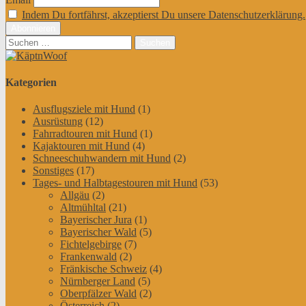
Indem Du fortfährst, akzeptierst Du unsere Datenschutzerklärung.
Suchen
nach:
Kategorien
Ausflugsziele mit Hund
(1)
Ausrüstung
(12)
Fahrradtouren mit Hund
(1)
Kajaktouren mit Hund
(4)
Schneeschuhwandern mit Hund
(2)
Sonstiges
(17)
Tages- und Halbtagestouren mit Hund
(53)
Allgäu
(2)
Altmühltal
(21)
Bayerischer Jura
(1)
Bayerischer Wald
(5)
Fichtelgebirge
(7)
Frankenwald
(2)
Fränkische Schweiz
(4)
Nürnberger Land
(5)
Oberpfälzer Wald
(2)
Österreich
(2)