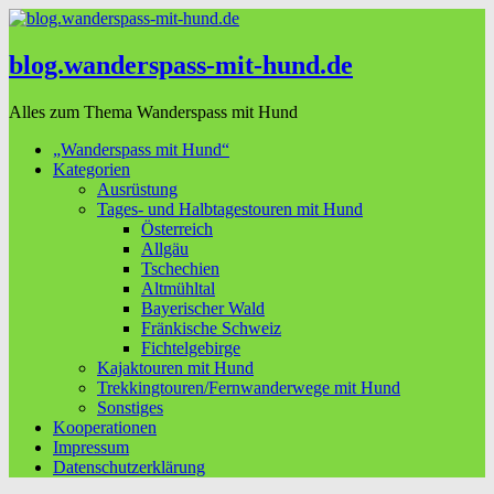
blog.wanderspass-mit-hund.de
Alles zum Thema Wanderspass mit Hund
„Wanderspass mit Hund“
Kategorien
Ausrüstung
Tages- und Halbtagestouren mit Hund
Österreich
Allgäu
Tschechien
Altmühltal
Bayerischer Wald
Fränkische Schweiz
Fichtelgebirge
Kajaktouren mit Hund
Trekkingtouren/Fernwanderwege mit Hund
Sonstiges
Kooperationen
Impressum
Datenschutzerklärung