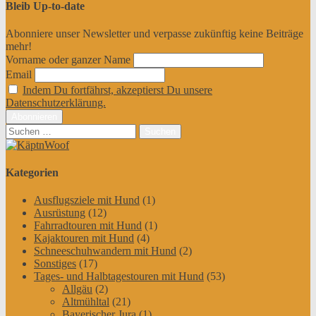
Bleib Up-to-date
Abonniere unser Newsletter und verpasse zukünftig keine Beiträge
mehr!
Vorname oder ganzer Name
Email
Indem Du fortfährst, akzeptierst Du unsere
Datenschutzerklärung.
Suchen
nach:
Kategorien
Ausflugsziele mit Hund
(1)
Ausrüstung
(12)
Fahrradtouren mit Hund
(1)
Kajaktouren mit Hund
(4)
Schneeschuhwandern mit Hund
(2)
Sonstiges
(17)
Tages- und Halbtagestouren mit Hund
(53)
Allgäu
(2)
Altmühltal
(21)
Bayerischer Jura
(1)