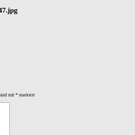
7.jpg
sind mit
*
markiert