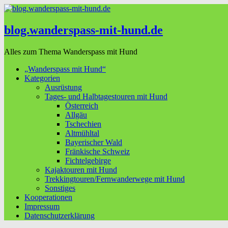
blog.wanderspass-mit-hund.de
Alles zum Thema Wanderspass mit Hund
„Wanderspass mit Hund“
Kategorien
Ausrüstung
Tages- und Halbtagestouren mit Hund
Österreich
Allgäu
Tschechien
Altmühltal
Bayerischer Wald
Fränkische Schweiz
Fichtelgebirge
Kajaktouren mit Hund
Trekkingtouren/Fernwanderwege mit Hund
Sonstiges
Kooperationen
Impressum
Datenschutzerklärung