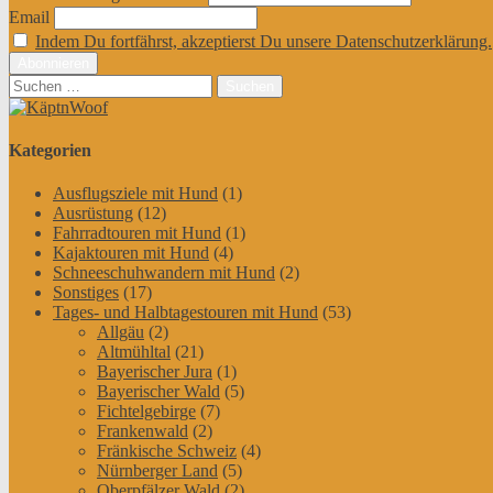
Email
Indem Du fortfährst, akzeptierst Du unsere Datenschutzerklärung.
Suchen
nach:
Kategorien
Ausflugsziele mit Hund
(1)
Ausrüstung
(12)
Fahrradtouren mit Hund
(1)
Kajaktouren mit Hund
(4)
Schneeschuhwandern mit Hund
(2)
Sonstiges
(17)
Tages- und Halbtagestouren mit Hund
(53)
Allgäu
(2)
Altmühltal
(21)
Bayerischer Jura
(1)
Bayerischer Wald
(5)
Fichtelgebirge
(7)
Frankenwald
(2)
Fränkische Schweiz
(4)
Nürnberger Land
(5)
Oberpfälzer Wald
(2)