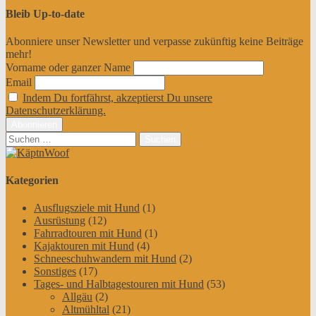
Bleib Up-to-date
Abonniere unser Newsletter und verpasse zukünftig keine Beiträge
mehr!
Vorname oder ganzer Name
Email
Indem Du fortfährst, akzeptierst Du unsere
Datenschutzerklärung.
Suchen
nach:
Kategorien
Ausflugsziele mit Hund
(1)
Ausrüstung
(12)
Fahrradtouren mit Hund
(1)
Kajaktouren mit Hund
(4)
Schneeschuhwandern mit Hund
(2)
Sonstiges
(17)
Tages- und Halbtagestouren mit Hund
(53)
Allgäu
(2)
Altmühltal
(21)