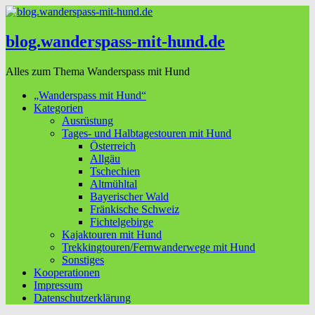
blog.wanderspass-mit-hund.de
Alles zum Thema Wanderspass mit Hund
„Wanderspass mit Hund“
Kategorien
Ausrüstung
Tages- und Halbtagestouren mit Hund
Österreich
Allgäu
Tschechien
Altmühltal
Bayerischer Wald
Fränkische Schweiz
Fichtelgebirge
Kajaktouren mit Hund
Trekkingtouren/Fernwanderwege mit Hund
Sonstiges
Kooperationen
Impressum
Datenschutzerklärung