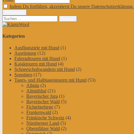
Indem Du fortfährst, akzeptierst Du unsere Datenschutzerklärung.
Suchen
nach:
Kategorien
Ausflugsziele mit Hund
(1)
Ausrüstung
(12)
Fahrradtouren mit Hund
(1)
Kajaktouren mit Hund
(4)
Schneeschuhwandern mit Hund
(2)
Sonstiges
(17)
Tages- und Halbtagestouren mit Hund
(53)
Allgäu
(2)
Altmühltal
(21)
Bayerischer Jura
(1)
Bayerischer Wald
(5)
Fichtelgebirge
(7)
Frankenwald
(2)
Fränkische Schweiz
(4)
Nürnberger Land
(5)
Oberpfälzer Wald
(2)
Österreich
(2)