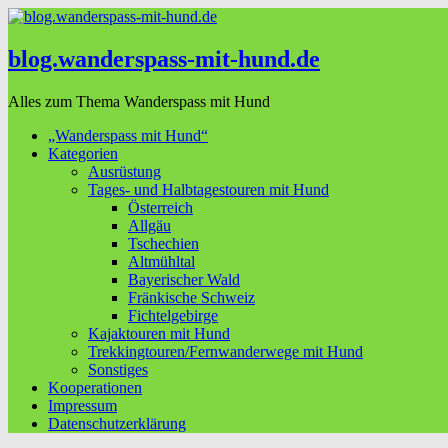
blog.wanderspass-mit-hund.de
Alles zum Thema Wanderspass mit Hund
„Wanderspass mit Hund“
Kategorien
Ausrüstung
Tages- und Halbtagestouren mit Hund
Österreich
Allgäu
Tschechien
Altmühltal
Bayerischer Wald
Fränkische Schweiz
Fichtelgebirge
Kajaktouren mit Hund
Trekkingtouren/Fernwanderwege mit Hund
Sonstiges
Kooperationen
Impressum
Datenschutzerklärung