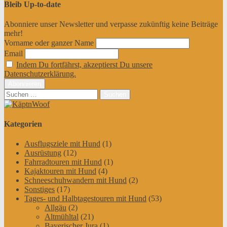
Bleib Up-to-date
Abonniere unser Newsletter und verpasse zukünftig keine Beiträge
mehr!
Vorname oder ganzer Name
Email
Indem Du fortfährst, akzeptierst Du unsere
Datenschutzerklärung.
Suchen
nach:
Kategorien
Ausflugsziele mit Hund
(1)
Ausrüstung
(12)
Fahrradtouren mit Hund
(1)
Kajaktouren mit Hund
(4)
Schneeschuhwandern mit Hund
(2)
Sonstiges
(17)
Tages- und Halbtagestouren mit Hund
(53)
Allgäu
(2)
Altmühltal
(21)
Bayerischer Jura
(1)