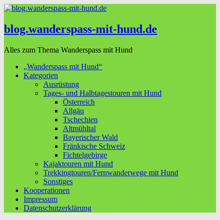
blog.wanderspass-mit-hund.de
Alles zum Thema Wanderspass mit Hund
„Wanderspass mit Hund“
Kategorien
Ausrüstung
Tages- und Halbtagestouren mit Hund
Österreich
Allgäu
Tschechien
Altmühltal
Bayerischer Wald
Fränkische Schweiz
Fichtelgebirge
Kajaktouren mit Hund
Trekkingtouren/Fernwanderwege mit Hund
Sonstiges
Kooperationen
Impressum
Datenschutzerklärung