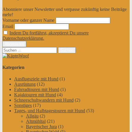
Abonniere unser Newsletter und verpasse zukünftig keine Beiträge
mehr!
Vorname oder ganzer Name
Email
Indem Du fortfährst, akzeptierst Du unsere
Datenschutzerklärung.
Suchen
nach:
Kategorien
Ausflugsziele mit Hund
(1)
Ausrüstung
(12)
Fahrradtouren mit Hund
(1)
Kajaktouren mit Hund
(4)
Schneeschuhwandern mit Hund
(2)
Sonstiges
(17)
Tages- und Halbtagestouren mit Hund
(53)
Allgäu
(2)
Altmühltal
(21)
Bayerischer Jura
(1)
Bayerischer Wald
(5)