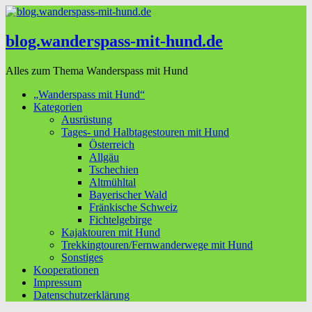
blog.wanderspass-mit-hund.de
Alles zum Thema Wanderspass mit Hund
„Wanderspass mit Hund“
Kategorien
Ausrüstung
Tages- und Halbtagestouren mit Hund
Österreich
Allgäu
Tschechien
Altmühltal
Bayerischer Wald
Fränkische Schweiz
Fichtelgebirge
Kajaktouren mit Hund
Trekkingtouren/Fernwanderwege mit Hund
Sonstiges
Kooperationen
Impressum
Datenschutzerklärung