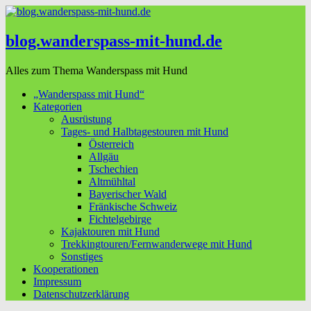
blog.wanderspass-mit-hund.de
Alles zum Thema Wanderspass mit Hund
„Wanderspass mit Hund“
Kategorien
Ausrüstung
Tages- und Halbtagestouren mit Hund
Österreich
Allgäu
Tschechien
Altmühltal
Bayerischer Wald
Fränkische Schweiz
Fichtelgebirge
Kajaktouren mit Hund
Trekkingtouren/Fernwanderwege mit Hund
Sonstiges
Kooperationen
Impressum
Datenschutzerklärung