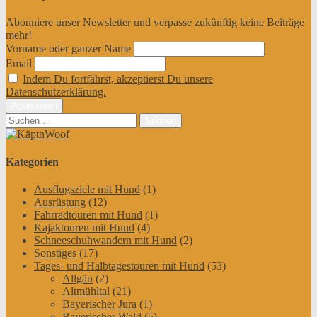
Abonniere unser Newsletter und verpasse zukünftig keine Beiträge
mehr!
Vorname oder ganzer Name
Email
Indem Du fortfährst, akzeptierst Du unsere
Datenschutzerklärung.
Suchen
nach:
Kategorien
Ausflugsziele mit Hund
(1)
Ausrüstung
(12)
Fahrradtouren mit Hund
(1)
Kajaktouren mit Hund
(4)
Schneeschuhwandern mit Hund
(2)
Sonstiges
(17)
Tages- und Halbtagestouren mit Hund
(53)
Allgäu
(2)
Altmühltal
(21)
Bayerischer Jura
(1)
Bayerischer Wald
(5)