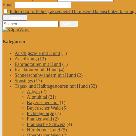
Email
Indem Du fortfährst, akzeptierst Du unsere Datenschutzerklärung.
Suchen
nach:
Kategorien
Ausflugsziele mit Hund
(1)
Ausrüstung
(12)
Fahrradtouren mit Hund
(1)
Kajaktouren mit Hund
(4)
Schneeschuhwandern mit Hund
(2)
Sonstiges
(17)
Tages- und Halbtagestouren mit Hund
(53)
Allgäu
(2)
Altmühltal
(21)
Bayerischer Jura
(1)
Bayerischer Wald
(5)
Fichtelgebirge
(7)
Frankenwald
(2)
Fränkische Schweiz
(4)
Nürnberger Land
(5)
Oberpfälzer Wald
(2)