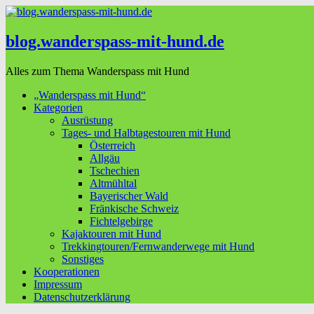
blog.wanderspass-mit-hund.de
Alles zum Thema Wanderspass mit Hund
„Wanderspass mit Hund“
Kategorien
Ausrüstung
Tages- und Halbtagestouren mit Hund
Österreich
Allgäu
Tschechien
Altmühltal
Bayerischer Wald
Fränkische Schweiz
Fichtelgebirge
Kajaktouren mit Hund
Trekkingtouren/Fernwanderwege mit Hund
Sonstiges
Kooperationen
Impressum
Datenschutzerklärung