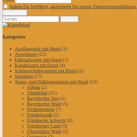
Indem Du fortfährst, akzeptierst Du unsere Datenschutzerklärung.
Suchen
nach:
Kategorien
Ausflugsziele mit Hund
(1)
Ausrüstung
(12)
Fahrradtouren mit Hund
(1)
Kajaktouren mit Hund
(4)
Schneeschuhwandern mit Hund
(2)
Sonstiges
(17)
Tages- und Halbtagestouren mit Hund
(53)
Allgäu
(2)
Altmühltal
(21)
Bayerischer Jura
(1)
Bayerischer Wald
(5)
Fichtelgebirge
(7)
Frankenwald
(2)
Fränkische Schweiz
(4)
Nürnberger Land
(5)
Oberpfälzer Wald
(2)
Österreich
(2)