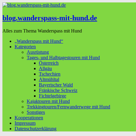
blog.wanderspass-mit-hund.de
Alles zum Thema Wanderspass mit Hund
„Wanderspass mit Hund“
Kategorien
Ausrüstung
Tages- und Halbtagestouren mit Hund
Österreich
Allgäu
Tschechien
Altmühltal
Bayerischer Wald
Fränkische Schweiz
Fichtelgebirge
Kajaktouren mit Hund
Trekkingtouren/Fernwanderwege mit Hund
Sonstiges
Kooperationen
Impressum
Datenschutzerklärung