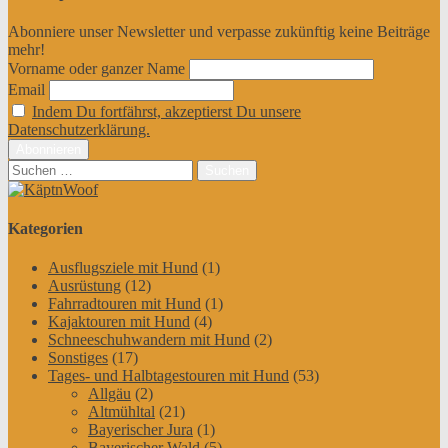
Abonniere unser Newsletter und verpasse zukünftig keine Beiträge
mehr!
Vorname oder ganzer Name
Email
Indem Du fortfährst, akzeptierst Du unsere
Datenschutzerklärung.
Suchen
nach:
Kategorien
Ausflugsziele mit Hund
(1)
Ausrüstung
(12)
Fahrradtouren mit Hund
(1)
Kajaktouren mit Hund
(4)
Schneeschuhwandern mit Hund
(2)
Sonstiges
(17)
Tages- und Halbtagestouren mit Hund
(53)
Allgäu
(2)
Altmühltal
(21)
Bayerischer Jura
(1)
Bayerischer Wald
(5)