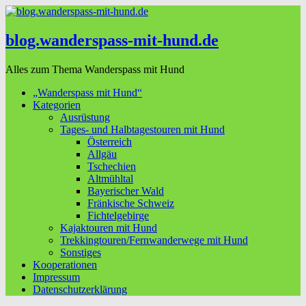
blog.wanderspass-mit-hund.de
Alles zum Thema Wanderspass mit Hund
„Wanderspass mit Hund“
Kategorien
Ausrüstung
Tages- und Halbtagestouren mit Hund
Österreich
Allgäu
Tschechien
Altmühltal
Bayerischer Wald
Fränkische Schweiz
Fichtelgebirge
Kajaktouren mit Hund
Trekkingtouren/Fernwanderwege mit Hund
Sonstiges
Kooperationen
Impressum
Datenschutzerklärung