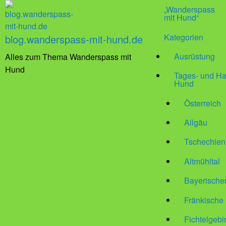
„Wanderspass
mit Hund“
Kategorien
blog.wanderspass-mit-hund.de
Ausrüstung
Alles zum Thema Wanderspass mit
Hund
Tages- und Ha
Hund
Österreich
Allgäu
Tschechien
Altmühltal
Bayerische
Fränkische
Fichtelgebi