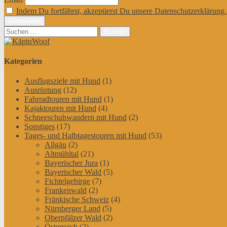
Indem Du fortfährst, akzeptierst Du unsere Datenschutzerklärung.
Suchen
nach:
Kategorien
Ausflugsziele mit Hund
(1)
Ausrüstung
(12)
Fahrradtouren mit Hund
(1)
Kajaktouren mit Hund
(4)
Schneeschuhwandern mit Hund
(2)
Sonstiges
(17)
Tages- und Halbtagestouren mit Hund
(53)
Allgäu
(2)
Altmühltal
(21)
Bayerischer Jura
(1)
Bayerischer Wald
(5)
Fichtelgebirge
(7)
Frankenwald
(2)
Fränkische Schweiz
(4)
Nürnberger Land
(5)
Oberpfälzer Wald
(2)
Österreich
(2)