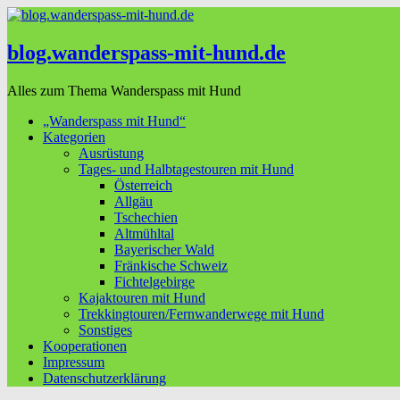
blog.wanderspass-mit-hund.de
Alles zum Thema Wanderspass mit Hund
„Wanderspass mit Hund“
Kategorien
Ausrüstung
Tages- und Halbtagestouren mit Hund
Österreich
Allgäu
Tschechien
Altmühltal
Bayerischer Wald
Fränkische Schweiz
Fichtelgebirge
Kajaktouren mit Hund
Trekkingtouren/Fernwanderwege mit Hund
Sonstiges
Kooperationen
Impressum
Datenschutzerklärung