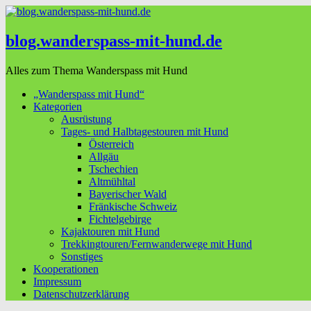
blog.wanderspass-mit-hund.de
Alles zum Thema Wanderspass mit Hund
„Wanderspass mit Hund“
Kategorien
Ausrüstung
Tages- und Halbtagestouren mit Hund
Österreich
Allgäu
Tschechien
Altmühltal
Bayerischer Wald
Fränkische Schweiz
Fichtelgebirge
Kajaktouren mit Hund
Trekkingtouren/Fernwanderwege mit Hund
Sonstiges
Kooperationen
Impressum
Datenschutzerklärung