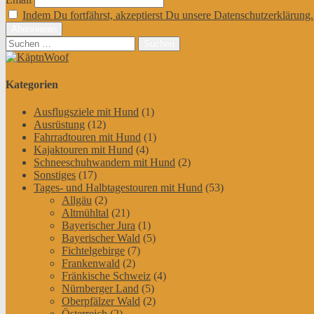
Indem Du fortfährst, akzeptierst Du unsere Datenschutzerklärung.
Suchen
nach:
Kategorien
Ausflugsziele mit Hund
(1)
Ausrüstung
(12)
Fahrradtouren mit Hund
(1)
Kajaktouren mit Hund
(4)
Schneeschuhwandern mit Hund
(2)
Sonstiges
(17)
Tages- und Halbtagestouren mit Hund
(53)
Allgäu
(2)
Altmühltal
(21)
Bayerischer Jura
(1)
Bayerischer Wald
(5)
Fichtelgebirge
(7)
Frankenwald
(2)
Fränkische Schweiz
(4)
Nürnberger Land
(5)
Oberpfälzer Wald
(2)
Österreich
(2)