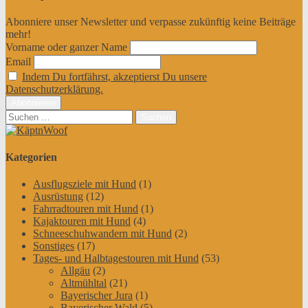
Abonniere unser Newsletter und verpasse zukünftig keine Beiträge
mehr!
Vorname oder ganzer Name
Email
Indem Du fortfährst, akzeptierst Du unsere
Datenschutzerklärung.
Suchen
nach:
Kategorien
Ausflugsziele mit Hund
(1)
Ausrüstung
(12)
Fahrradtouren mit Hund
(1)
Kajaktouren mit Hund
(4)
Schneeschuhwandern mit Hund
(2)
Sonstiges
(17)
Tages- und Halbtagestouren mit Hund
(53)
Allgäu
(2)
Altmühltal
(21)
Bayerischer Jura
(1)
Bayerischer Wald
(5)