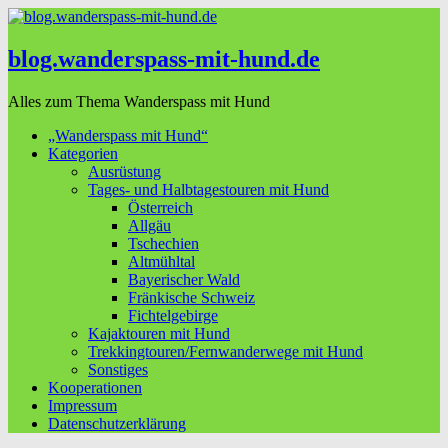
blog.wanderspass-mit-hund.de
Alles zum Thema Wanderspass mit Hund
„Wanderspass mit Hund“
Kategorien
Ausrüstung
Tages- und Halbtagestouren mit Hund
Österreich
Allgäu
Tschechien
Altmühltal
Bayerischer Wald
Fränkische Schweiz
Fichtelgebirge
Kajaktouren mit Hund
Trekkingtouren/Fernwanderwege mit Hund
Sonstiges
Kooperationen
Impressum
Datenschutzerklärung