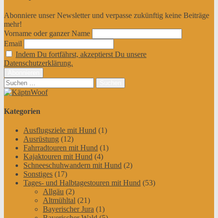
Abonniere unser Newsletter und verpasse zukünftig keine Beiträge
mehr!
Vorname oder ganzer Name
Email
Indem Du fortfährst, akzeptierst Du unsere
Datenschutzerklärung.
Suchen
nach:
Kategorien
Ausflugsziele mit Hund
(1)
Ausrüstung
(12)
Fahrradtouren mit Hund
(1)
Kajaktouren mit Hund
(4)
Schneeschuhwandern mit Hund
(2)
Sonstiges
(17)
Tages- und Halbtagestouren mit Hund
(53)
Allgäu
(2)
Altmühltal
(21)
Bayerischer Jura
(1)
Bayerischer Wald
(5)