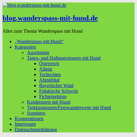
blog.wanderspass-mit-hund.de
Alles zum Thema Wanderspass mit Hund
„Wanderspass mit Hund“
Kategorien
Ausrüstung
Tages- und Halbtagestouren mit Hund
Österreich
Allgäu
Tschechien
Altmühltal
Bayerischer Wald
Fränkische Schweiz
Fichtelgebirge
Kajaktouren mit Hund
Trekkingtouren/Fernwanderwege mit Hund
Sonstiges
Kooperationen
Impressum
Datenschutzerklärung