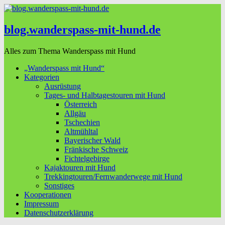
blog.wanderspass-mit-hund.de
Alles zum Thema Wanderspass mit Hund
„Wanderspass mit Hund“
Kategorien
Ausrüstung
Tages- und Halbtagestouren mit Hund
Österreich
Allgäu
Tschechien
Altmühltal
Bayerischer Wald
Fränkische Schweiz
Fichtelgebirge
Kajaktouren mit Hund
Trekkingtouren/Fernwanderwege mit Hund
Sonstiges
Kooperationen
Impressum
Datenschutzerklärung