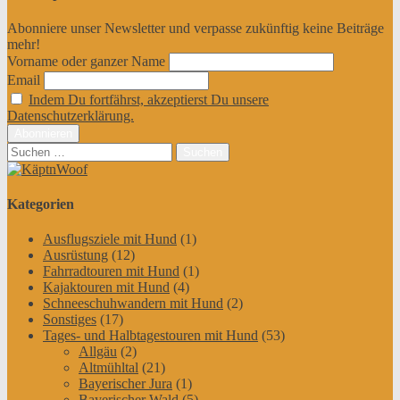
Abonniere unser Newsletter und verpasse zukünftig keine Beiträge
mehr!
Vorname oder ganzer Name
Email
Indem Du fortfährst, akzeptierst Du unsere
Datenschutzerklärung.
Suchen
nach:
Kategorien
Ausflugsziele mit Hund
(1)
Ausrüstung
(12)
Fahrradtouren mit Hund
(1)
Kajaktouren mit Hund
(4)
Schneeschuhwandern mit Hund
(2)
Sonstiges
(17)
Tages- und Halbtagestouren mit Hund
(53)
Allgäu
(2)
Altmühltal
(21)
Bayerischer Jura
(1)
Bayerischer Wald
(5)