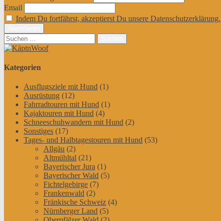
Email
Indem Du fortfährst, akzeptierst Du unsere Datenschutzerklärung.
Suchen
nach:
Kategorien
Ausflugsziele mit Hund
(1)
Ausrüstung
(12)
Fahrradtouren mit Hund
(1)
Kajaktouren mit Hund
(4)
Schneeschuhwandern mit Hund
(2)
Sonstiges
(17)
Tages- und Halbtagestouren mit Hund
(53)
Allgäu
(2)
Altmühltal
(21)
Bayerischer Jura
(1)
Bayerischer Wald
(5)
Fichtelgebirge
(7)
Frankenwald
(2)
Fränkische Schweiz
(4)
Nürnberger Land
(5)
Oberpfälzer Wald
(2)