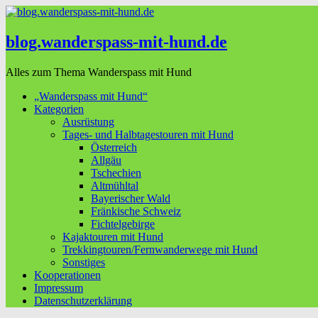
blog.wanderspass-mit-hund.de
Alles zum Thema Wanderspass mit Hund
„Wanderspass mit Hund“
Kategorien
Ausrüstung
Tages- und Halbtagestouren mit Hund
Österreich
Allgäu
Tschechien
Altmühltal
Bayerischer Wald
Fränkische Schweiz
Fichtelgebirge
Kajaktouren mit Hund
Trekkingtouren/Fernwanderwege mit Hund
Sonstiges
Kooperationen
Impressum
Datenschutzerklärung