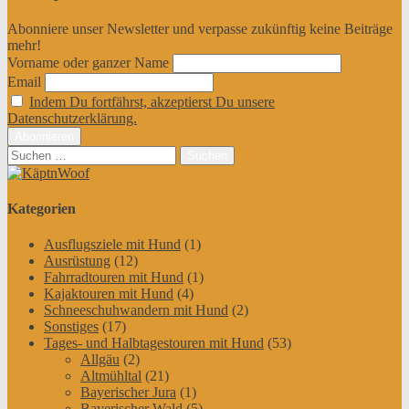
Abonniere unser Newsletter und verpasse zukünftig keine Beiträge
mehr!
Vorname oder ganzer Name
Email
Indem Du fortfährst, akzeptierst Du unsere
Datenschutzerklärung.
Suchen
nach:
Kategorien
Ausflugsziele mit Hund
(1)
Ausrüstung
(12)
Fahrradtouren mit Hund
(1)
Kajaktouren mit Hund
(4)
Schneeschuhwandern mit Hund
(2)
Sonstiges
(17)
Tages- und Halbtagestouren mit Hund
(53)
Allgäu
(2)
Altmühltal
(21)
Bayerischer Jura
(1)
Bayerischer Wald
(5)