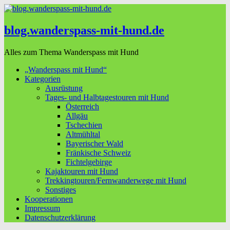
blog.wanderspass-mit-hund.de
Alles zum Thema Wanderspass mit Hund
„Wanderspass mit Hund“
Kategorien
Ausrüstung
Tages- und Halbtagestouren mit Hund
Österreich
Allgäu
Tschechien
Altmühltal
Bayerischer Wald
Fränkische Schweiz
Fichtelgebirge
Kajaktouren mit Hund
Trekkingtouren/Fernwanderwege mit Hund
Sonstiges
Kooperationen
Impressum
Datenschutzerklärung