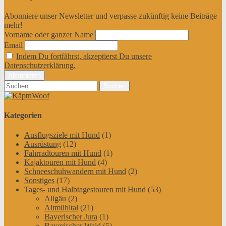
Abonniere unser Newsletter und verpasse zukünftig keine Beiträge
mehr!
Vorname oder ganzer Name
Email
Indem Du fortfährst, akzeptierst Du unsere
Datenschutzerklärung.
Suchen
nach:
Kategorien
Ausflugsziele mit Hund
(1)
Ausrüstung
(12)
Fahrradtouren mit Hund
(1)
Kajaktouren mit Hund
(4)
Schneeschuhwandern mit Hund
(2)
Sonstiges
(17)
Tages- und Halbtagestouren mit Hund
(53)
Allgäu
(2)
Altmühltal
(21)
Bayerischer Jura
(1)
Bayerischer Wald
(5)