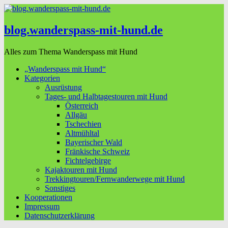
blog.wanderspass-mit-hund.de
Alles zum Thema Wanderspass mit Hund
„Wanderspass mit Hund“
Kategorien
Ausrüstung
Tages- und Halbtagestouren mit Hund
Österreich
Allgäu
Tschechien
Altmühltal
Bayerischer Wald
Fränkische Schweiz
Fichtelgebirge
Kajaktouren mit Hund
Trekkingtouren/Fernwanderwege mit Hund
Sonstiges
Kooperationen
Impressum
Datenschutzerklärung