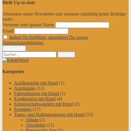
Bleib Up-to-date
Abonniere unser Newsletter und verpasse zukünftig keine Beiträge
mehr!
Vorname oder ganzer Name
Email
Indem Du fortfährst, akzeptierst Du unsere
Datenschutzerklärung.
Suchen
nach:
Kategorien
Ausflugsziele mit Hund
(1)
Ausrüstung
(12)
Fahrradtouren mit Hund
(1)
Kajaktouren mit Hund
(4)
Schneeschuhwandern mit Hund
(2)
Sonstiges
(17)
Tages- und Halbtagestouren mit Hund
(53)
Allgäu
(2)
Altmühltal
(21)
Bayerischer Jura
(1)