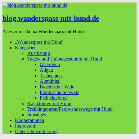
blog.wanderspass-mit-hund.de
Alles zum Thema Wanderspass mit Hund
„Wanderspass mit Hund“
Kategorien
Ausrüstung
Tages- und Halbtagestouren mit Hund
Österreich
Allgäu
Tschechien
Altmühltal
Bayerischer Wald
Fränkische Schweiz
Fichtelgebirge
Kajaktouren mit Hund
Trekkingtouren/Fernwanderwege mit Hund
Sonstiges
Kooperationen
Impressum
Datenschutzerklärung