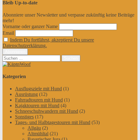
Bleib Up-to-date
Abonniere unser Newsletter und verpasse zukünftig keine Beiträge
mehr!
Vorname oder ganzer Name
Email
Indem Du fortfährst, akzeptierst Du unsere
Datenschutzerklärung.
Suchen
nach:
Kategorien
Ausflugsziele mit Hund
(1)
Ausrüstung
(12)
Fahrradtouren mit Hund
(1)
Kajaktouren mit Hund
(4)
Schneeschuhwandern mit Hund
(2)
Sonstiges
(17)
Tages- und Halbtagestouren mit Hund
(53)
Allgäu
(2)
Altmühltal
(21)
Bayerischer Jura
(1)