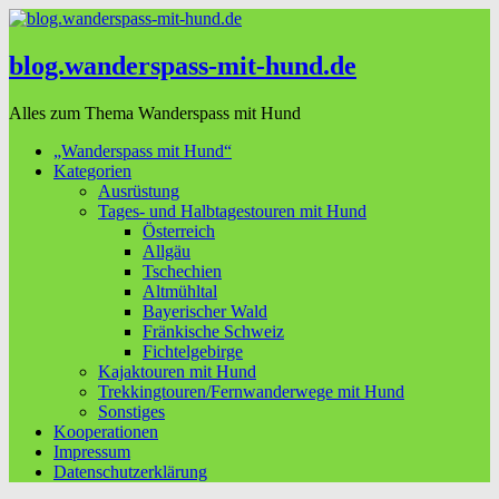
blog.wanderspass-mit-hund.de
Alles zum Thema Wanderspass mit Hund
„Wanderspass mit Hund“
Kategorien
Ausrüstung
Tages- und Halbtagestouren mit Hund
Österreich
Allgäu
Tschechien
Altmühltal
Bayerischer Wald
Fränkische Schweiz
Fichtelgebirge
Kajaktouren mit Hund
Trekkingtouren/Fernwanderwege mit Hund
Sonstiges
Kooperationen
Impressum
Datenschutzerklärung