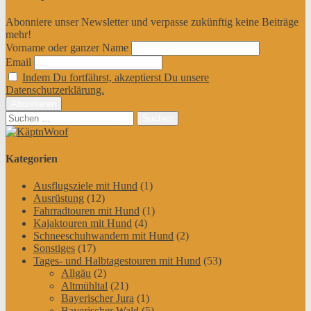
Abonniere unser Newsletter und verpasse zukünftig keine Beiträge
mehr!
Vorname oder ganzer Name
Email
Indem Du fortfährst, akzeptierst Du unsere
Datenschutzerklärung.
Suchen
nach:
Kategorien
Ausflugsziele mit Hund
(1)
Ausrüstung
(12)
Fahrradtouren mit Hund
(1)
Kajaktouren mit Hund
(4)
Schneeschuhwandern mit Hund
(2)
Sonstiges
(17)
Tages- und Halbtagestouren mit Hund
(53)
Allgäu
(2)
Altmühltal
(21)
Bayerischer Jura
(1)
Bayerischer Wald
(5)