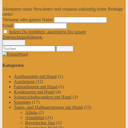
Abonniere unser Newsletter und verpasse zukünftig keine Beiträge
mehr!
Vorname oder ganzer Name
Email
Indem Du fortfährst, akzeptierst Du unsere
Datenschutzerklärung.
Suchen
nach:
Kategorien
Ausflugsziele mit Hund
(1)
Ausrüstung
(12)
Fahrradtouren mit Hund
(1)
Kajaktouren mit Hund
(4)
Schneeschuhwandern mit Hund
(2)
Sonstiges
(17)
Tages- und Halbtagestouren mit Hund
(53)
Allgäu
(2)
Altmühltal
(21)
Bayerischer Jura
(1)
Bayerischer Wald
(5)