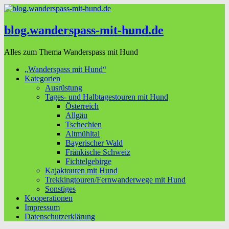
blog.wanderspass-mit-hund.de
Alles zum Thema Wanderspass mit Hund
„Wanderspass mit Hund“
Kategorien
Ausrüstung
Tages- und Halbtagestouren mit Hund
Österreich
Allgäu
Tschechien
Altmühltal
Bayerischer Wald
Fränkische Schweiz
Fichtelgebirge
Kajaktouren mit Hund
Trekkingtouren/Fernwanderwege mit Hund
Sonstiges
Kooperationen
Impressum
Datenschutzerklärung