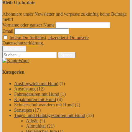
Bleib Up-to-date
Abonniere unser Newsletter und verpasse zukünftig keine Beiträge
mehr!
Vorname oder ganzer Name
Email
Indem Du fortfährst, akzeptierst Du unsere
Datenschutzerklärung.
Suchen
nach:
Kategorien
Ausflugsziele mit Hund
(1)
Ausrüstung
(12)
Fahrradtouren mit Hund
(1)
Kajaktouren mit Hund
(4)
Schneeschuhwandern mit Hund
(2)
Sonstiges
(17)
Tages- und Halbtagestouren mit Hund
(53)
Allgäu
(2)
Altmühltal
(21)
Bayerischer Jura
(1)