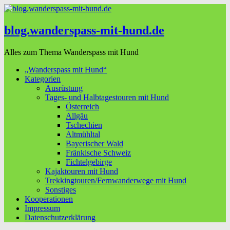
blog.wanderspass-mit-hund.de
Alles zum Thema Wanderspass mit Hund
„Wanderspass mit Hund“
Kategorien
Ausrüstung
Tages- und Halbtagestouren mit Hund
Österreich
Allgäu
Tschechien
Altmühltal
Bayerischer Wald
Fränkische Schweiz
Fichtelgebirge
Kajaktouren mit Hund
Trekkingtouren/Fernwanderwege mit Hund
Sonstiges
Kooperationen
Impressum
Datenschutzerklärung