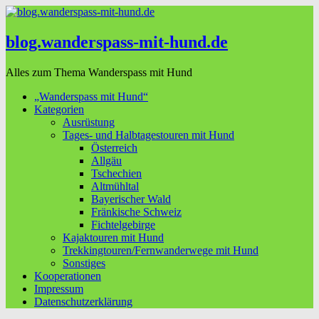
blog.wanderspass-mit-hund.de
Alles zum Thema Wanderspass mit Hund
„Wanderspass mit Hund“
Kategorien
Ausrüstung
Tages- und Halbtagestouren mit Hund
Österreich
Allgäu
Tschechien
Altmühltal
Bayerischer Wald
Fränkische Schweiz
Fichtelgebirge
Kajaktouren mit Hund
Trekkingtouren/Fernwanderwege mit Hund
Sonstiges
Kooperationen
Impressum
Datenschutzerklärung