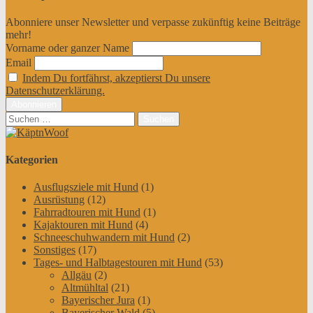
Abonniere unser Newsletter und verpasse zukünftig keine Beiträge
mehr!
Vorname oder ganzer Name
Email
Indem Du fortfährst, akzeptierst Du unsere
Datenschutzerklärung.
Suchen
nach:
Kategorien
Ausflugsziele mit Hund
(1)
Ausrüstung
(12)
Fahrradtouren mit Hund
(1)
Kajaktouren mit Hund
(4)
Schneeschuhwandern mit Hund
(2)
Sonstiges
(17)
Tages- und Halbtagestouren mit Hund
(53)
Allgäu
(2)
Altmühltal
(21)
Bayerischer Jura
(1)
Bayerischer Wald
(5)