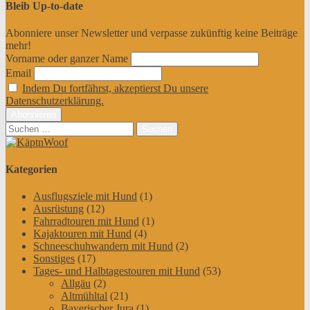
Bleib Up-to-date
Abonniere unser Newsletter und verpasse zukünftig keine Beiträge
mehr!
Vorname oder ganzer Name
Email
Indem Du fortfährst, akzeptierst Du unsere
Datenschutzerklärung.
Suchen
nach:
Kategorien
Ausflugsziele mit Hund
(1)
Ausrüstung
(12)
Fahrradtouren mit Hund
(1)
Kajaktouren mit Hund
(4)
Schneeschuhwandern mit Hund
(2)
Sonstiges
(17)
Tages- und Halbtagestouren mit Hund
(53)
Allgäu
(2)
Altmühltal
(21)
Bayerischer Jura
(1)