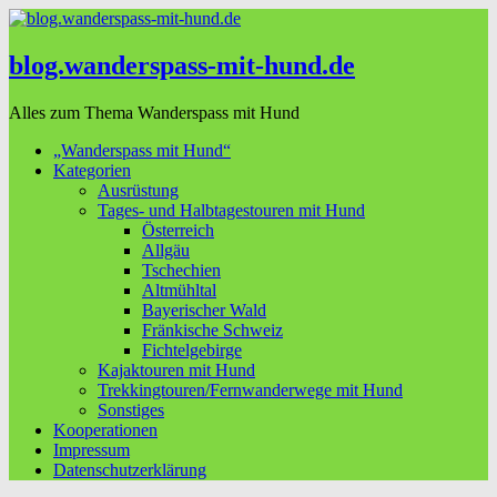
blog.wanderspass-mit-hund.de
Alles zum Thema Wanderspass mit Hund
„Wanderspass mit Hund“
Kategorien
Ausrüstung
Tages- und Halbtagestouren mit Hund
Österreich
Allgäu
Tschechien
Altmühltal
Bayerischer Wald
Fränkische Schweiz
Fichtelgebirge
Kajaktouren mit Hund
Trekkingtouren/Fernwanderwege mit Hund
Sonstiges
Kooperationen
Impressum
Datenschutzerklärung