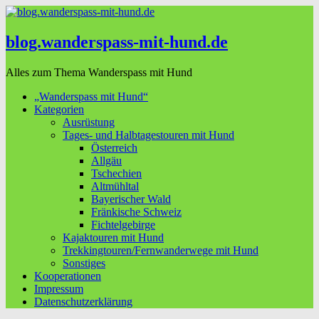
blog.wanderspass-mit-hund.de
Alles zum Thema Wanderspass mit Hund
„Wanderspass mit Hund“
Kategorien
Ausrüstung
Tages- und Halbtagestouren mit Hund
Österreich
Allgäu
Tschechien
Altmühltal
Bayerischer Wald
Fränkische Schweiz
Fichtelgebirge
Kajaktouren mit Hund
Trekkingtouren/Fernwanderwege mit Hund
Sonstiges
Kooperationen
Impressum
Datenschutzerklärung