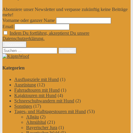
Abonniere unser Newsletter und verpasse zukünftig keine Beiträge
mehr!
Vorname oder ganzer Name
Email
Indem Du fortfährst, akzeptierst Du unsere
Datenschutzerklärung.
Suchen
nach:
Kategorien
Ausflugsziele mit Hund
(1)
Ausrüstung
(12)
Fahrradtouren mit Hund
(1)
Kajaktouren mit Hund
(4)
Schneeschuhwandern mit Hund
(2)
Sonstiges
(17)
Tages- und Halbtagestouren mit Hund
(53)
Allgäu
(2)
Altmühltal
(21)
Bayerischer Jura
(1)
Bayerischer Wald
(5)