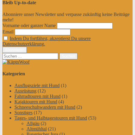
Bleib Up-to-date
Abonniere unser Newsletter und verpasse zukünftig keine Beiträge
mehr!
Vorname oder ganzer Name
Email
Indem Du fortfährst, akzeptierst Du unsere
Datenschutzerklärung.
Suchen
nach:
Kategorien
Ausflugsziele mit Hund
(1)
Ausrüstung
(12)
Fahrradtouren mit Hund
(1)
Kajaktouren mit Hund
(4)
Schneeschuhwandern mit Hund
(2)
Sonstiges
(17)
Tages- und Halbtagestouren mit Hund
(53)
Allgäu
(2)
Altmühltal
(21)
Bayerischer Jura
(1)