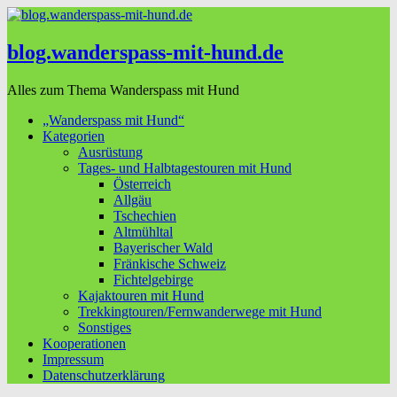
blog.wanderspass-mit-hund.de
Alles zum Thema Wanderspass mit Hund
„Wanderspass mit Hund“
Kategorien
Ausrüstung
Tages- und Halbtagestouren mit Hund
Österreich
Allgäu
Tschechien
Altmühltal
Bayerischer Wald
Fränkische Schweiz
Fichtelgebirge
Kajaktouren mit Hund
Trekkingtouren/Fernwanderwege mit Hund
Sonstiges
Kooperationen
Impressum
Datenschutzerklärung