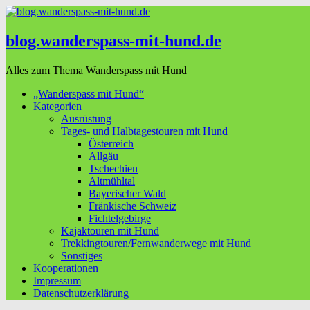
blog.wanderspass-mit-hund.de
Alles zum Thema Wanderspass mit Hund
„Wanderspass mit Hund“
Kategorien
Ausrüstung
Tages- und Halbtagestouren mit Hund
Österreich
Allgäu
Tschechien
Altmühltal
Bayerischer Wald
Fränkische Schweiz
Fichtelgebirge
Kajaktouren mit Hund
Trekkingtouren/Fernwanderwege mit Hund
Sonstiges
Kooperationen
Impressum
Datenschutzerklärung