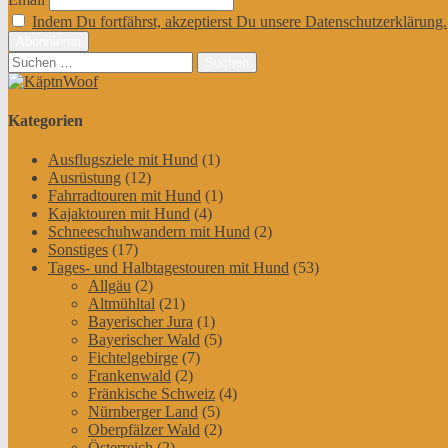
Indem Du fortfährst, akzeptierst Du unsere Datenschutzerklärung.
Suchen
nach:
Kategorien
Ausflugsziele mit Hund
(1)
Ausrüstung
(12)
Fahrradtouren mit Hund
(1)
Kajaktouren mit Hund
(4)
Schneeschuhwandern mit Hund
(2)
Sonstiges
(17)
Tages- und Halbtagestouren mit Hund
(53)
Allgäu
(2)
Altmühltal
(21)
Bayerischer Jura
(1)
Bayerischer Wald
(5)
Fichtelgebirge
(7)
Frankenwald
(2)
Fränkische Schweiz
(4)
Nürnberger Land
(5)
Oberpfälzer Wald
(2)
Österreich
(2)