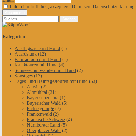
Indem Du fortfährst, akzeptierst Du unsere Datenschutzerklärung.
Suchen
nach:
Kategorien
Ausflugsziele mit Hund
(1)
Ausrüstung
(12)
Fahrradtouren mit Hund
(1)
Kajaktouren mit Hund
(4)
Schneeschuhwandern mit Hund
(2)
Sonstiges
(17)
Tages- und Halbtagestouren mit Hund
(53)
Allgäu
(2)
Altmühltal
(21)
Bayerischer Jura
(1)
Bayerischer Wald
(5)
Fichtelgebirge
(7)
Frankenwald
(2)
Fränkische Schweiz
(4)
Nürnberger Land
(5)
Oberpfälzer Wald
(2)
Österreich
(2)