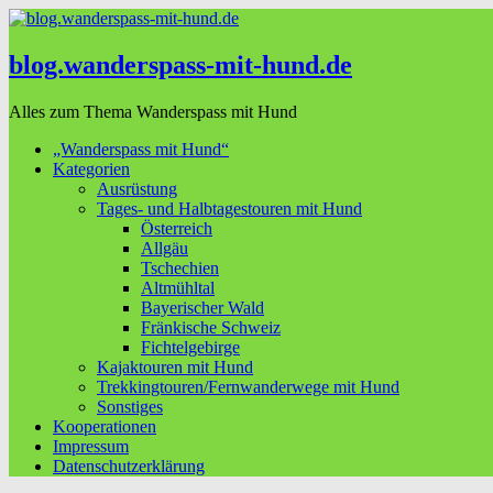
blog.wanderspass-mit-hund.de
Alles zum Thema Wanderspass mit Hund
„Wanderspass mit Hund“
Kategorien
Ausrüstung
Tages- und Halbtagestouren mit Hund
Österreich
Allgäu
Tschechien
Altmühltal
Bayerischer Wald
Fränkische Schweiz
Fichtelgebirge
Kajaktouren mit Hund
Trekkingtouren/Fernwanderwege mit Hund
Sonstiges
Kooperationen
Impressum
Datenschutzerklärung